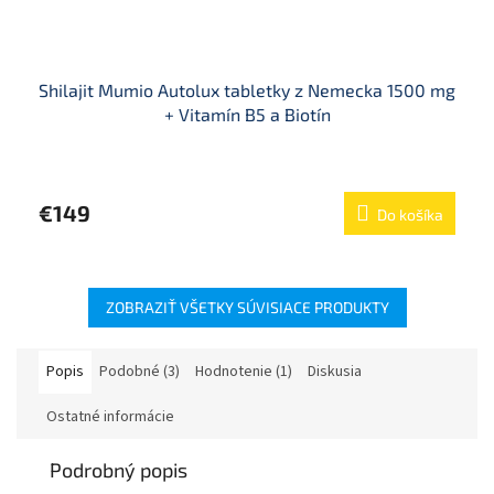
Shilajit Mumio Autolux tabletky z Nemecka 1500 mg
+ Vitamín B5 a Biotín
Priemerné
hodnotenie
produktu
€149
Do košíka
je
5,0
z
5
hviezdičiek.
ZOBRAZIŤ VŠETKY SÚVISIACE PRODUKTY
Popis
Podobné (3)
Hodnotenie (1)
Diskusia
Ostatné informácie
Podrobný popis