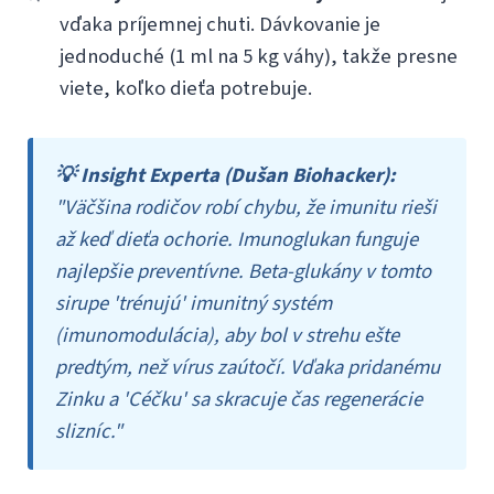
vďaka príjemnej chuti. Dávkovanie je
jednoduché (1 ml na 5 kg váhy), takže presne
viete, koľko dieťa potrebuje.
💡 Insight Experta (Dušan Biohacker):
"Väčšina rodičov robí chybu, že imunitu rieši
až keď dieťa ochorie. Imunoglukan funguje
najlepšie preventívne. Beta-glukány v tomto
sirupe 'trénujú' imunitný systém
(imunomodulácia), aby bol v strehu ešte
predtým, než vírus zaútočí. Vďaka pridanému
Zinku a 'Céčku' sa skracuje čas regenerácie
slizníc."