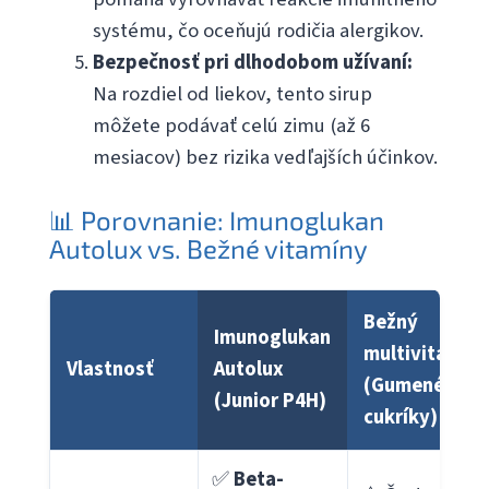
systému, čo oceňujú rodičia alergikov.
Bezpečnosť pri dlhodobom užívaní:
Na rozdiel od liekov, tento sirup
môžete podávať celú zimu (až 6
mesiacov) bez rizika vedľajších účinkov.
📊 Porovnanie: Imunoglukan
Autolux vs. Bežné vitamíny
Bežný
Imunoglukan
multivitamín
Vlastnosť
Autolux
(Gumené
(Junior P4H)
cukríky)
✅
Beta-