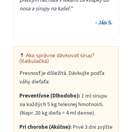
predtým nechala v lekárni za kvapky do
nosa a sirupy na kašeľ."
- Ján S.
💊 Ako správne dávkovať sirup?
(Kalkulačka)
Presnosť je dôležitá. Dávkujte podľa
váhy dieťaťa:
Preventívne (Dlhodobo):
1 ml sirupu
na každých 5 kg telesnej hmotnosti.
(Napr. 20 kg dieťa = 4 ml denne).
Pri chorobe (Akútne):
Prvé 3 dni zvýšte