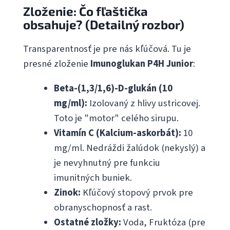
Zloženie: Čo fľaštička
obsahuje? (Detailný rozbor)
Transparentnosť je pre nás kľúčová. Tu je
presné zloženie
Imunoglukan P4H Junior
:
Beta-(1,3/1,6)-D-glukán (10
mg/ml):
Izolovaný z hlivy ustricovej.
Toto je "motor" celého sirupu.
Vitamín C (Kalcium-askorbát):
10
mg/ml. Nedráždi žalúdok (nekyslý) a
je nevyhnutný pre funkciu
imunitných buniek.
Zinok:
Kľúčový stopový prvok pre
obranyschopnosť a rast.
Ostatné zložky:
Voda, Fruktóza (pre