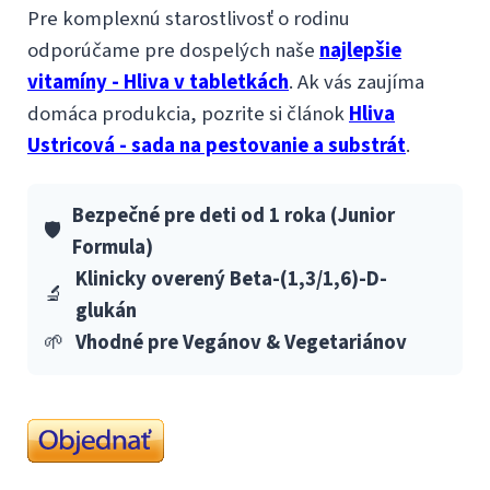
Pre komplexnú starostlivosť o rodinu
odporúčame pre dospelých naše
najlepšie
vitamíny - Hliva v tabletkách
. Ak vás zaujíma
domáca produkcia, pozrite si článok
Hliva
Ustricová - sada na pestovanie a substrát
.
Bezpečné pre deti od 1 roka (Junior
🛡️
Formula)
Klinicky overený Beta-(1,3/1,6)-D-
🔬
glukán
🌱
Vhodné pre Vegánov & Vegetariánov