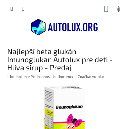
Prejsť
NÁKUP
na
obsah
KOŠÍK
Najlepší beta glukán
Imunoglukan Autolux pre deti -
Hliva sirup - Predaj
Priemerné
1 hodnotenie
Podrobnosti hodnotenia
Značka:
Autolux
hodnotenie
produktu
je
5,0
z
5
hviezdičiek.