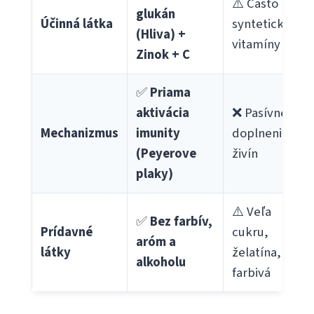
⚠️ Často len
glukán
Účinná látka
syntetické
(Hliva) +
vitamíny
Zinok + C
✅
Priama
aktivácia
❌ Pasívne
Mechanizmus
imunity
doplnenie
(Peyerove
živín
plaky)
⚠️ Veľa
✅
Bez farbív,
Prídavné
cukru,
aróm a
látky
želatína,
alkoholu
farbivá