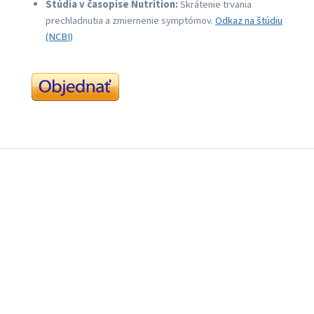
Štúdia v časopise Nutrition:
Skrátenie trvania
prechladnutia a zmiernenie symptómov.
Odkaz na štúdiu
(NCBI)
Z
á
p
ä
t
i
e