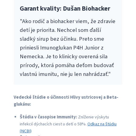
Garant kvality: Dušan Biohacker
"Ako rodič a biohacker viem, že zdravie
detí je priorita. Nechcel som ďalší
sladký sirup bez účinku. Preto sme
priniesli Imunoglukan P4H Junior z
Nemecka. Je to klinicky overená sila
prírody, ktorá pomáha deťom budovať
vlastnú imunitu, nie ju len nahrádzať."
Vedecké štúdie o účinnosti Hlivy ustricovej a Beta-
glukánu:
Štúdia v časopise Immunity:
Zníženie výskytu
infekcií dýchacích ciest u detí o 58%.
Odkaz na štúdiu
(NCBI)