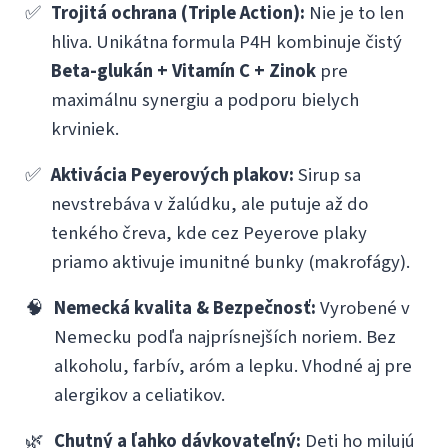
✅
Trojitá ochrana (Triple Action):
Nie je to len
hliva. Unikátna formula P4H kombinuje čistý
Beta-glukán + Vitamín C + Zinok
pre
maximálnu synergiu a podporu bielych
krviniek.
✅
Aktivácia Peyerových plakov:
Sirup sa
nevstrebáva v žalúdku, ale putuje až do
tenkého čreva, kde cez Peyerove plaky
priamo aktivuje imunitné bunky (makrofágy).
🧠
Nemecká kvalita & Bezpečnosť:
Vyrobené v
Nemecku podľa najprísnejších noriem. Bez
alkoholu, farbív, aróm a lepku. Vhodné aj pre
alergikov a celiatikov.
🌿
Chutný a ľahko dávkovateľný:
Deti ho milujú