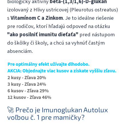
biologicky aktívny
beta-(1,3/1,6)-D-glukán
izolovaný z Hlivy ustricovej (Pleurotus ostreatus)
s
Vitamínom C a Zinkom
. Je to ideálne riešenie
pre rodičov, ktorí hľadajú odpoveď na otázku
"ako posilniť imunitu dieťaťa"
pred nástupom
do škôlky či školy, a chcú sa vyhnúť častým
absenciám.
🚀 Prečo je Imunoglukan Autolux
voľbou č. 1 pre mamičky?