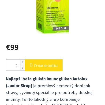
€99
Jednotková
cena:
Pridať do košíka
Najlepší beta glukán Imunoglukan Autolux
(Junior Sirup)
je prémiový nemecký doplnok
stravy, vyvinutý špeciálne pre potreby detskej
imunity. Tento lahodný sirup kombinuje