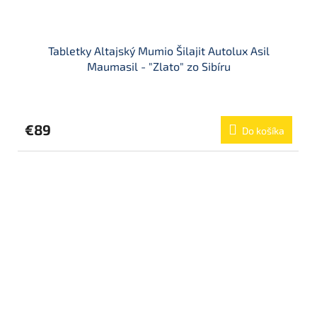
Tabletky Altajský Mumio Šilajit Autolux Asil
Maumasil - "Zlato" zo Sibíru
Priemerné
hodnotenie
produktu
€89
Do košíka
je
5,0
z
5
hviezdičiek.