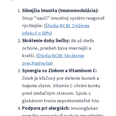
Silnejšia imunita (Imunomodulácia):
Sirup "naučí" imunitný systém reagovať
rýchlejšie. (
Štúdia NCBI: Zníženie
infekcií o 58%
)
Skrátenie doby liečby:
Ak už dieťa
ochorie, priebeh býva miernejší a
kratší. (
Štúdia NCBI: Skrátenie
prechladnutia
)
Synergia so Zinkom a Vitamínom C:
Zinok je kľúčový pre delenie buniek a
hojenie slizníc. Vitamín C chráni bunky
pred oxidačným stresom. Spolu s
glukánom tvoria neprekonateľné trio.
Podpora pri alergiách:
Imunoglukan
pomáha vyrovnávať reakcie imunitného