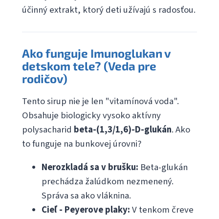
účinný extrakt, ktorý deti užívajú s radosťou.
Ako funguje Imunoglukan v
detskom tele? (Veda pre
rodičov)
Tento sirup nie je len "vitamínová voda".
Obsahuje biologicky vysoko aktívny
polysacharid
beta-(1,3/1,6)-D-glukán
. Ako
to funguje na bunkovej úrovni?
Nerozkladá sa v brušku:
Beta-glukán
prechádza žalúdkom nezmenený.
Správa sa ako vláknina.
Cieľ - Peyerove plaky:
V tenkom čreve