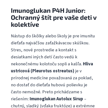
Imunoglukan P4H Junior:
Ochranný štít pre vaše deti v
kolektíve
Nástup do škôlky alebo školy je pre imunitu
dieťaťa najväčšou zaťažkávacou skúškou.
Stres, nové prostredie a kontakt s
desiatkami iných detí často vedú k
nekonečnému kolotoču sopli a kašľa.
Hliva
ustricová (Pleurotus ostreatus)
je v
prírodnej medicíne považovaná za poklad,
no dostať do dieťaťa hubovú polievku je
často nemožné. Preto prichádzame s
riešením:
Imunoglukan Autolux Sirup
–
chutný, sladký (vďaka fruktóze) a extrémne