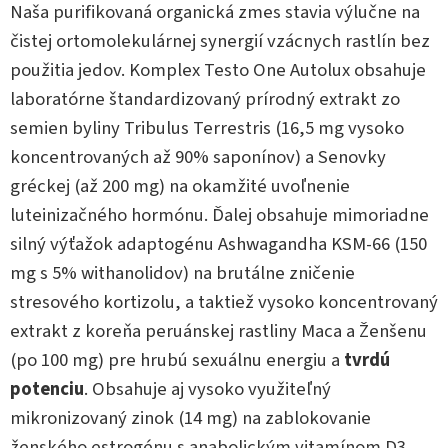
Naša purifikovaná organická zmes stavia výlučne na
čistej ortomolekulárnej synergií vzácnych rastlín bez
použitia jedov. Komplex Testo One Autolux obsahuje
laboratórne štandardizovaný prírodný extrakt zo
semien byliny Tribulus Terrestris (16,5 mg vysoko
koncentrovaných až 90% saponínov) a Senovky
gréckej (až 200 mg) na okamžité uvoľnenie
luteinizačného hormónu. Ďalej obsahuje mimoriadne
silný výťažok adaptogénu Ashwagandha KSM-66 (150
mg s 5% withanolidov) na brutálne zničenie
stresového kortizolu, a taktiež vysoko koncentrovaný
extrakt z koreňa peruánskej rastliny Maca a Ženšenu
(po 100 mg) pre hrubú sexuálnu energiu a
tvrdú
potenciu
. Obsahuje aj vysoko využiteľný
mikronizovaný zinok (14 mg) na zablokovanie
ženského estrogénu s anabolickým vitamínom D3