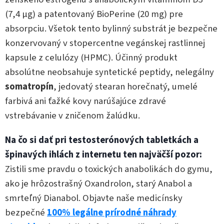
(7,4 µg) a patentovaný BioPerine (20 mg) pre
absorpciu. Všetok tento bylinný substrát je bezpečne
konzervovaný v stopercentne vegánskej rastlinnej
kapsule z celulózy (HPMC). Účinný produkt
absolútne neobsahuje syntetické peptidy, nelegálny
somatropín
, jedovatý stearan horečnatý, umelé
farbivá ani ťažké kovy narúšajúce zdravé
vstrebávanie v zničenom žalúdku.
Na čo si dať pri testosterónových tabletkách a
špinavých ihlách z internetu ten najväčší pozor:
Zistili sme pravdu o toxických anabolikách do gymu,
ako je hrôzostrašný Oxandrolon, starý Anabol a
smrteľný Dianabol. Objavte naše medicínsky
bezpečné
100% legálne prírodné náhrady