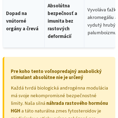
Absolútna
Vyvoláva ťažk
Dopad na
bezpečnosť a
akromegáliu a
vnútorné
imunita bez
vydutý hrubý
orgány a črevá
rastových
palumboizmu
deformácií
Pre koho tento voľnopredajný anabolický
stimulant absolútne nie je určený
Každá tvrdá biologická androgénna modulácia
má svoje nekompromisné bezpečnostné
limity. Naša silná
náhrada rastového hormónu
HGH
a táto naturálna zmes fytosteroidov je