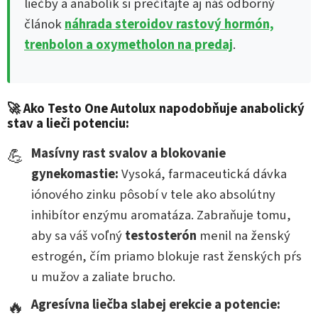
liečby a anabolík si prečítajte aj náš odborný
článok
náhrada steroidov rastový hormón,
trenbolon a oxymetholon na predaj
.
🚀 Ako Testo One Autolux napodobňuje anabolický
stav a lieči potenciu:
💪
Masívny rast svalov a blokovanie
gynekomastie:
Vysoká, farmaceutická dávka
iónového zinku pôsobí v tele ako absolútny
inhibítor enzýmu aromatáza. Zabraňuje tomu,
aby sa váš voľný
testosterón
menil na ženský
estrogén, čím priamo blokuje rast ženských pŕs
u mužov a zaliate brucho.
🔥
Agresívna liečba slabej erekcie a potencie: