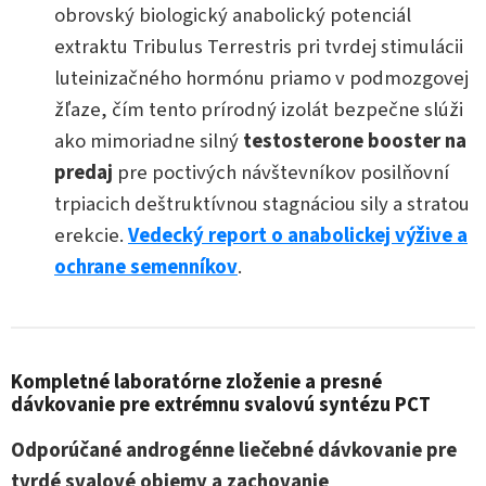
obrovský biologický anabolický potenciál
extraktu Tribulus Terrestris pri tvrdej stimulácii
luteinizačného hormónu priamo v podmozgovej
žľaze, čím tento prírodný izolát bezpečne slúži
ako mimoriadne silný
testosterone booster na
predaj
pre poctivých návštevníkov posilňovní
trpiacich deštruktívnou stagnáciou sily a stratou
erekcie.
Vedecký report o anabolickej výžive a
ochrane semenníkov
.
Kompletné laboratórne zloženie a presné
dávkovanie pre extrémnu svalovú syntézu PCT
Odporúčané androgénne liečebné dávkovanie pre
tvrdé svalové objemy a zachovanie