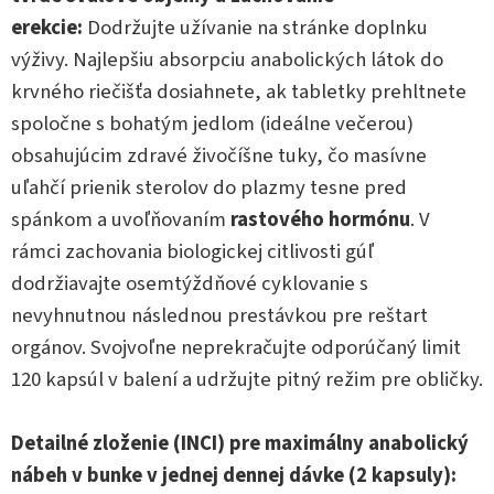
erekcie:
Dodržujte užívanie na stránke doplnku
výživy. Najlepšiu absorpciu anabolických látok do
krvného riečišťa dosiahnete, ak tabletky prehltnete
spoločne s bohatým jedlom (ideálne večerou)
obsahujúcim zdravé živočíšne tuky, čo masívne
uľahčí prienik sterolov do plazmy tesne pred
spánkom a uvoľňovaním
rastového hormónu
. V
rámci zachovania biologickej citlivosti gúľ
dodržiavajte osemtýždňové cyklovanie s
nevyhnutnou následnou prestávkou pre reštart
orgánov. Svojvoľne neprekračujte odporúčaný limit
120 kapsúl v balení a udržujte pitný režim pre obličky.
Detailné zloženie (INCI) pre maximálny anabolický
nábeh v bunke v jednej dennej dávke (2 kapsuly):