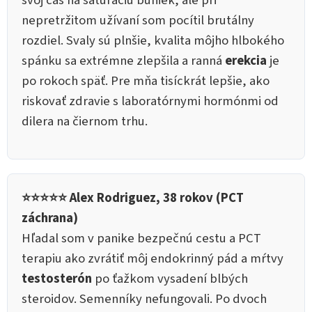
svoj čas na saturáciu buniek, ale pri
nepretržitom užívaní som pocítil brutálny
rozdiel. Svaly sú plnšie, kvalita môjho hlbokého
spánku sa extrémne zlepšila a ranná
erekcia
je
po rokoch späť. Pre mňa tisíckrát lepšie, ako
riskovať zdravie s laboratórnymi hormónmi od
dilera na čiernom trhu.
⭐⭐⭐⭐⭐ Alex Rodriguez, 38 rokov (PCT
záchrana)
Hľadal som v panike bezpečnú cestu a PCT
terapiu ako zvrátiť môj endokrinný pád a mŕtvy
testosterón
po ťažkom vysadení blbých
steroidov. Semenníky nefungovali. Po dvoch