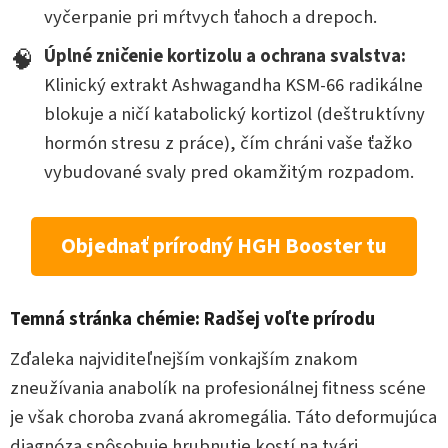
vyčerpanie pri mŕtvych ťahoch a drepoch.
🧠
Úplné zničenie kortizolu a ochrana svalstva:
Klinický extrakt Ashwagandha KSM-66 radikálne
blokuje a ničí katabolický kortizol (deštruktívny
hormón stresu z práce), čím chráni vaše ťažko
vybudované svaly pred okamžitým rozpadom.
Objednať prírodný HGH Booster tu
Temná stránka chémie: Radšej voľte prírodu
Zďaleka najviditeľnejším vonkajším znakom
zneužívania anabolík na profesionálnej fitness scéne
je však choroba zvaná akromegália. Táto deformujúca
diagnóza spôsobuje hrubnutie kostí na tvári,