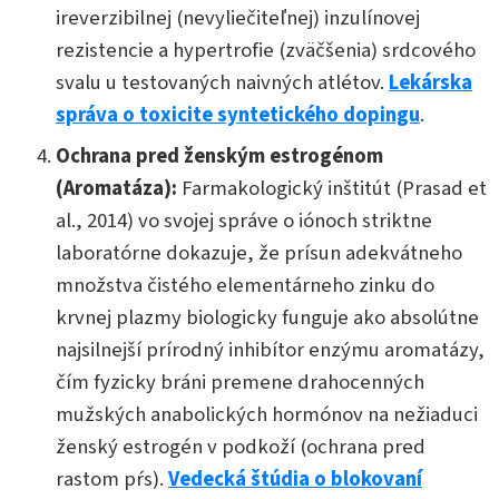
ireverzibilnej (nevyliečiteľnej) inzulínovej
rezistencie a hypertrofie (zväčšenia) srdcového
svalu u testovaných naivných atlétov.
Lekárska
správa o toxicite syntetického dopingu
.
Ochrana pred ženským estrogénom
(Aromatáza):
Farmakologický inštitút (Prasad et
al., 2014) vo svojej správe o iónoch striktne
laboratórne dokazuje, že prísun adekvátneho
množstva čistého elementárneho zinku do
krvnej plazmy biologicky funguje ako absolútne
najsilnejší prírodný inhibítor enzýmu aromatázy,
čím fyzicky bráni premene drahocenných
mužských anabolických hormónov na nežiaduci
ženský estrogén v podkoží (ochrana pred
rastom pŕs).
Vedecká štúdia o blokovaní