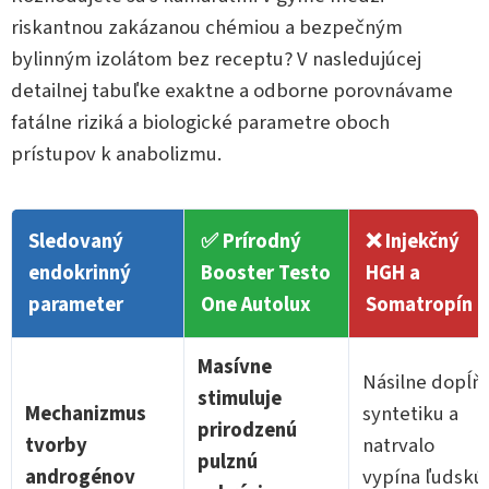
riskantnou zakázanou chémiou a bezpečným
bylinným izolátom bez receptu? V nasledujúcej
detailnej tabuľke exaktne a odborne porovnávame
fatálne riziká a biologické parametre oboch
prístupov k anabolizmu.
Sledovaný
✅ Prírodný
❌ Injekčný
endokrinný
Booster Testo
HGH a
parameter
One Autolux
Somatropín
Masívne
Násilne dopĺň
stimuluje
Mechanizmus
syntetiku a
prirodzenú
tvorby
natrvalo
pulznú
androgénov
vypína ľudskú