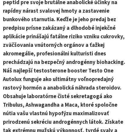
peptid pre svoje brutálne anabolické účinky na
rapídny nárast svalovej hmoty a zastavenie
bunkového starnutia. Keďže je jeho predaj bez
predpisu prísne zakázaný a dlhodobé injekčné
aplikácie prinášajú fatálne riziko vzniku cukrovky,
zväčšovania vnútorných orgánov a ťažkej
akromegálie, profesionálni kulturisti dnes
prechádzajú na bezpečný androgénny biohacking.
Náš najlepší testosterone booster Testo One
Autolux funguje ako ultimátny voľnopredajný
rastový hormón a anabolická náhrada steroidov.
Obsahuje laboratórne čisté sekretagogá ako
Tribulus, Ashwagandha a Maca, ktoré spoločne
nútia vašu vlastnú hypofýzu maximalizovať
prirodzenú sekréciu androgénnych látok. Získate
tak extrémnu mužskú výkonnosť, tvrdé svaly a