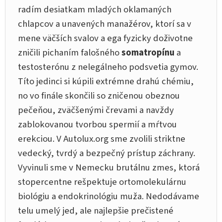
radím desiatkam mladých oklamaných
chlapcov a unavených manažérov, ktorí sa v
mene väčších svalov a ega fyzicky doživotne
zničili pichaním falošného
somatropínu
a
testosterónu z nelegálneho podsvetia gymov.
Títo jedinci si kúpili extrémne drahú chémiu,
no vo finále skončili so zničenou obeznou
pečeňou, zväčšenými črevami a navždy
zablokovanou tvorbou spermií a mŕtvou
erekciou. V Autolux.org sme zvolili striktne
vedecký, tvrdý a bezpečný prístup záchrany.
Vyvinuli sme v Nemecku brutálnu zmes, ktorá
stopercentne rešpektuje ortomolekulárnu
biológiu a endokrinológiu muža. Nedodávame
telu umelý jed, ale najlepšie prečistené