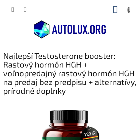
Prejsť
NÁKUP
na
obsah
KOŠÍK
Najlepší Testosterone booster:
Rastový hormón HGH +
voľnopredajný rastový hormón HGH
na predaj bez predpisu + alternatívy,
prírodné doplnky