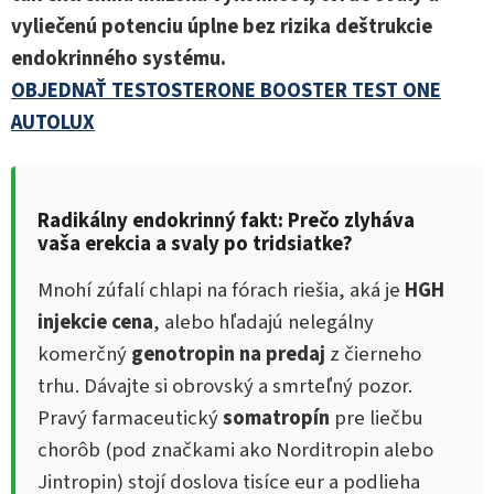
vyliečenú potenciu úplne bez rizika deštrukcie
endokrinného systému.
OBJEDNAŤ TESTOSTERONE BOOSTER TEST ONE
AUTOLUX
Radikálny endokrinný fakt: Prečo zlyháva
vaša erekcia a svaly po tridsiatke?
Mnohí zúfalí chlapi na fórach riešia, aká je
HGH
injekcie cena
, alebo hľadajú nelegálny
komerčný
genotropin na predaj
z čierneho
trhu. Dávajte si obrovský a smrteľný pozor.
Pravý farmaceutický
somatropín
pre liečbu
chorôb (pod značkami ako Norditropin alebo
Jintropin) stojí doslova tisíce eur a podlieha