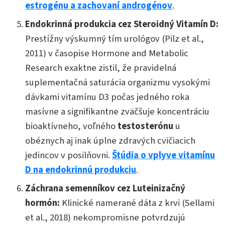
estrogénu a zachovaní androgénov
.
Endokrinná produkcia cez Steroidný Vitamín D:
Prestížny výskumný tím urológov (Pilz et al.,
2011) v časopise Hormone and Metabolic
Research exaktne zistil, že pravidelná
suplementačná saturácia organizmu vysokými
dávkami vitamínu D3 počas jedného roka
masívne a signifikantne zväčšuje koncentráciu
bioaktívneho, voľného
testosterónu
u
obéznych aj inak úplne zdravých cvičiacich
jedincov v posilňovni.
Štúdia o vplyve vitamínu
D na endokrinnú produkciu
.
Záchrana semenníkov cez Luteinizačný
hormón:
Klinické namerané dáta z krvi (Sellami
et al., 2018) nekompromisne potvrdzujú