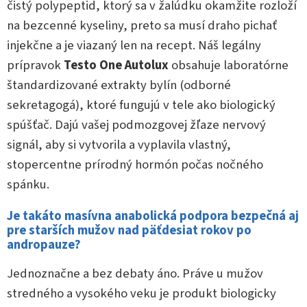
čistý polypeptid, ktorý sa v žalúdku okamžite rozloží
na bezcenné kyseliny, preto sa musí draho pichať
injekčne a je viazaný len na recept. Náš legálny
prípravok
Testo One Autolux
obsahuje laboratórne
štandardizované extrakty bylín (odborné
sekretagogá), ktoré fungujú v tele ako biologický
spúšťač. Dajú vašej podmozgovej žľaze nervový
signál, aby si vytvorila a vyplavila vlastný,
stopercentne prírodný hormón počas nočného
spánku.
Je takáto masívna anabolická podpora bezpečná aj
pre starších mužov nad päťdesiat rokov po
andropauze?
Jednoznačne a bez debaty áno. Práve u mužov
stredného a vysokého veku je produkt biologicky