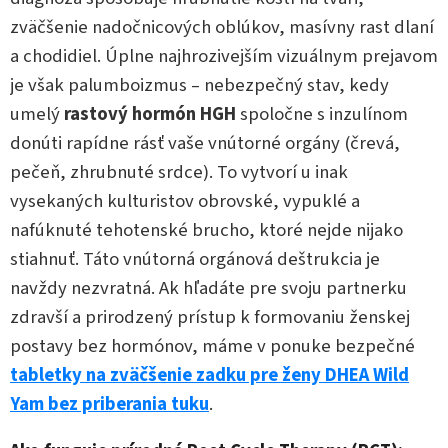
zväčšenie nadočnicových oblúkov, masívny rast dlaní
a chodidiel. Úplne najhrozivejším vizuálnym prejavom
je však palumboizmus – nebezpečný stav, kedy
umelý
rastový hormón HGH
spoločne s inzulínom
donúti rapídne rásť vaše vnútorné orgány (črevá,
pečeň, zhrubnuté srdce). To vytvorí u inak
vysekaných kulturistov obrovské, vypuklé a
nafúknuté tehotenské brucho, ktoré nejde nijako
stiahnuť. Táto vnútorná orgánová deštrukcia je
navždy nezvratná. Ak hľadáte pre svoju partnerku
zdravší a prirodzený prístup k formovaniu ženskej
postavy bez hormónov, máme v ponuke bezpečné
tabletky na zväčšenie zadku pre ženy DHEA Wild
Yam bez priberania tuku
.