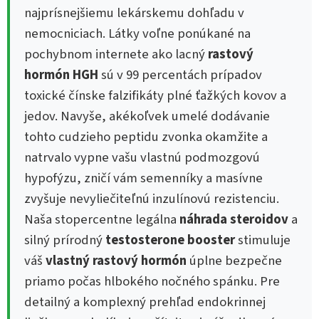
najprísnejšiemu lekárskemu dohľadu v
nemocniciach. Látky voľne ponúkané na
pochybnom internete ako lacný
rastový
hormón HGH
sú v 99 percentách prípadov
toxické čínske falzifikáty plné ťažkých kovov a
jedov. Navyše, akékoľvek umelé dodávanie
tohto cudzieho peptidu zvonka okamžite a
natrvalo vypne vašu vlastnú podmozgovú
hypofýzu, zničí vám semenníky a masívne
zvyšuje nevyliečiteľnú inzulínovú rezistenciu.
Naša stopercentne legálna
náhrada steroidov
a
silný prírodný
testosterone booster
stimuluje
váš
vlastný rastový hormón
úplne bezpečne
priamo počas hlbokého nočného spánku. Pre
detailný a komplexný prehľad endokrinnej