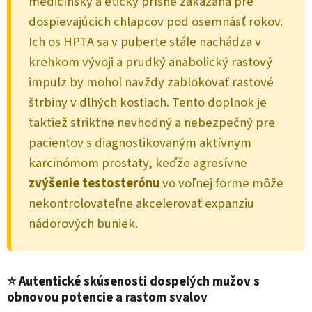
medicínsky a eticky prísne zakázaná pre
dospievajúcich chlapcov pod osemnásť rokov.
Ich os HPTA sa v puberte stále nachádza v
krehkom vývoji a prudký anabolický rastový
impulz by mohol navždy zablokovať rastové
štrbiny v dlhých kostiach. Tento doplnok je
taktiež striktne nevhodný a nebezpečný pre
pacientov s diagnostikovaným aktívnym
karcinómom prostaty, keďže agresívne
zvýšenie testosterónu
vo voľnej forme môže
nekontrolovateľne akcelerovať expanziu
nádorových buniek.
⭐ Autentické skúsenosti dospelých mužov s
obnovou potencie a rastom svalov