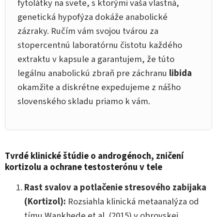
fytolátky na svete, s ktorými vaša vlastná,
genetická hypofýza dokáže anabolické
zázraky. Ručím vám svojou tvárou za
stopercentnú laboratórnu čistotu každého
extraktu v kapsule a garantujem, že túto
legálnu anabolickú zbraň pre záchranu
libida
okamžite a diskrétne expedujeme z nášho
slovenského skladu priamo k vám.
Tvrdé klinické štúdie o androgénoch, zničení
kortizolu a ochrane testosterónu v tele
Rast svalov a potlačenie stresového zabijaka
(Kortizol):
Rozsiahla klinická metaanalýza od
tímu Wankhede et al. (2015) v obrovskej