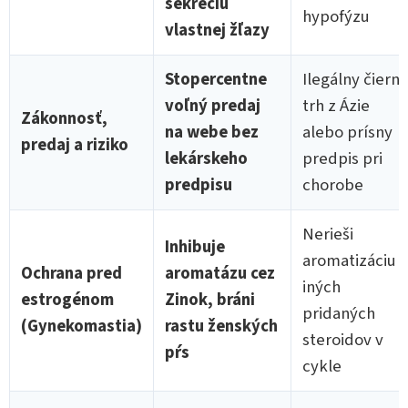
sekréciu
hypofýzu
vlastnej žľazy
Stopercentne
Ilegálny čierny
voľný predaj
trh z Ázie
Zákonnosť,
na webe bez
alebo prísny
predaj a riziko
lekárskeho
predpis pri
predpisu
chorobe
Nerieši
Inhibuje
aromatizáciu
Ochrana pred
aromatázu cez
iných
estrogénom
Zinok, bráni
pridaných
(Gynekomastia)
rastu ženských
steroidov v
pŕs
cykle