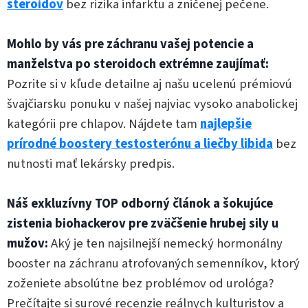
steroidov
bez rizika infarktu a zničenej pečene.
Mohlo by vás pre záchranu vašej potencie a
manželstva po steroidoch extrémne zaujímať:
Pozrite si v kľude detailne aj našu ucelenú prémiovú
švajčiarsku ponuku v našej najviac vysoko anabolickej
kategórii pre chlapov. Nájdete tam
najlepšie
prírodné boostery testosterónu a liečby libida
bez
nutnosti mať lekársky predpis.
Náš exkluzívny TOP odborný článok a šokujúce
zistenia biohackerov pre zväčšenie hrubej sily u
mužov:
Aký je ten najsilnejší nemecký hormonálny
booster na záchranu atrofovaných semenníkov, ktorý
zoženiete absolútne bez problémov od urológa?
Prečítajte si surové recenzie reálnych kulturistov a