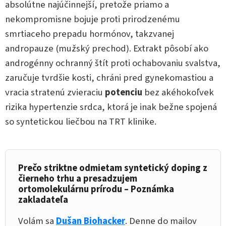
absolútne najúčinnejší, pretože priamo a
nekompromisne bojuje proti prirodzenému
smrtiaceho prepadu hormónov, takzvanej
andropauze (mužský prechod). Extrakt pôsobí ako
androgénny ochranný štít proti ochabovaniu svalstva,
zaručuje tvrdšie kosti, chráni pred gynekomastiou a
vracia stratenú zvieraciu
potenciu
bez akéhokoľvek
rizika hypertenzie srdca, ktorá je inak bežne spojená
so syntetickou liečbou na TRT klinike.
Prečo striktne odmietam syntetický doping z
čierneho trhu a presadzujem
ortomolekulárnu prírodu – Poznámka
zakladateľa
Volám sa
Dušan Biohacker
. Denne do mailov