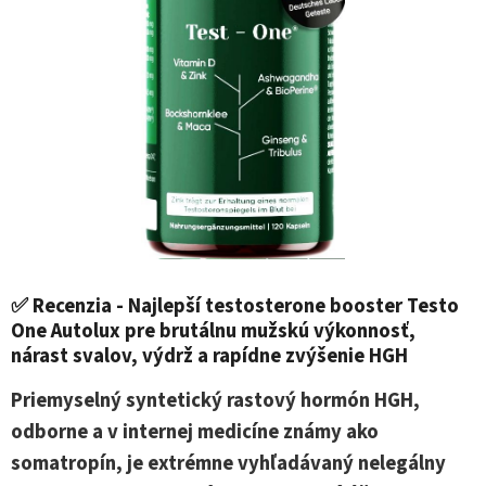
✅ Recenzia - Najlepší testosterone booster Testo
One Autolux pre brutálnu mužskú výkonnosť,
nárast svalov, výdrž a rapídne zvýšenie HGH
Priemyselný syntetický rastový hormón HGH,
odborne a v internej medicíne známy ako
somatropín, je extrémne vyhľadávaný nelegálny