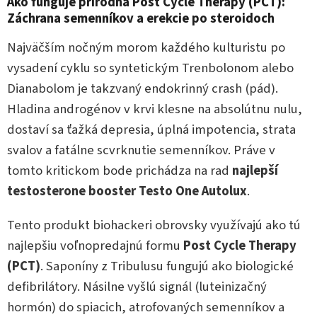
Ako funguje prírodná Post Cycle Therapy (PCT):
Záchrana semenníkov a erekcie po steroidoch
Najväčším nočným morom každého kulturistu po
vysadení cyklu so syntetickým Trenbolonom alebo
Dianabolom je takzvaný endokrinný crash (pád).
Hladina androgénov v krvi klesne na absolútnu nulu,
dostaví sa ťažká depresia, úplná impotencia, strata
svalov a fatálne scvrknutie semenníkov. Práve v
tomto kritickom bode prichádza na rad
najlepší
testosterone booster Testo One Autolux
.
Tento produkt biohackeri obrovsky využívajú ako tú
najlepšiu voľnopredajnú formu
Post Cycle Therapy
(PCT)
. Saponíny z Tribulusu fungujú ako biologické
defibrilátory. Násilne vyšlú signál (luteinizačný
hormón) do spiacich, atrofovaných semenníkov a