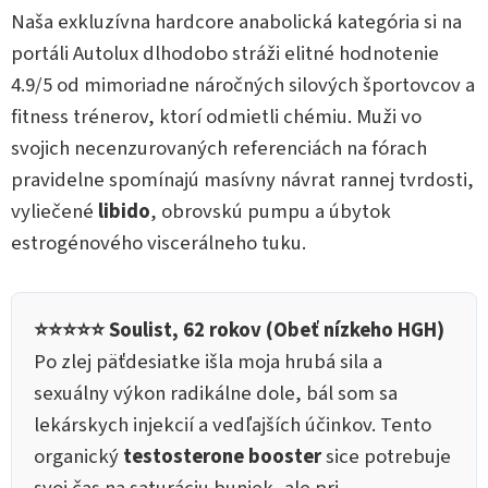
Naša exkluzívna hardcore anabolická kategória si na
portáli Autolux dlhodobo stráži elitné hodnotenie
4.9/5 od mimoriadne náročných silových športovcov a
fitness trénerov, ktorí odmietli chémiu. Muži vo
svojich necenzurovaných referenciách na fórach
pravidelne spomínajú masívny návrat rannej tvrdosti,
vyliečené
libido
, obrovskú pumpu a úbytok
estrogénového viscerálneho tuku.
⭐⭐⭐⭐⭐ Soulist, 62 rokov (Obeť nízkeho HGH)
Po zlej päťdesiatke išla moja hrubá sila a
sexuálny výkon radikálne dole, bál som sa
lekárskych injekcií a vedľajších účinkov. Tento
organický
testosterone booster
sice potrebuje