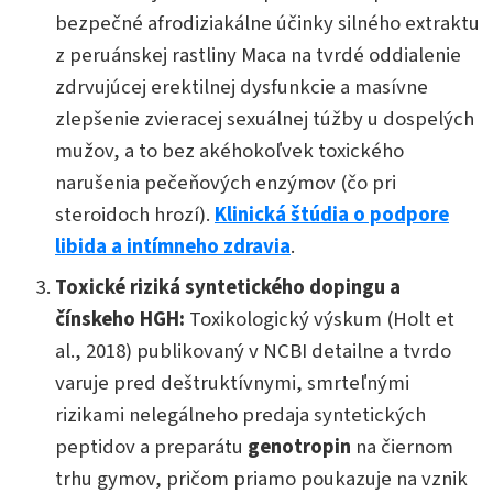
bezpečné afrodiziakálne účinky silného extraktu
z peruánskej rastliny Maca na tvrdé oddialenie
zdrvujúcej erektilnej dysfunkcie a masívne
zlepšenie zvieracej sexuálnej túžby u dospelých
mužov, a to bez akéhokoľvek toxického
narušenia pečeňových enzýmov (čo pri
steroidoch hrozí).
Klinická štúdia o podpore
libida a intímneho zdravia
.
Toxické riziká syntetického dopingu a
čínskeho HGH:
Toxikologický výskum (Holt et
al., 2018) publikovaný v NCBI detailne a tvrdo
varuje pred deštruktívnymi, smrteľnými
rizikami nelegálneho predaja syntetických
peptidov a preparátu
genotropin
na čiernom
trhu gymov, pričom priamo poukazuje na vznik