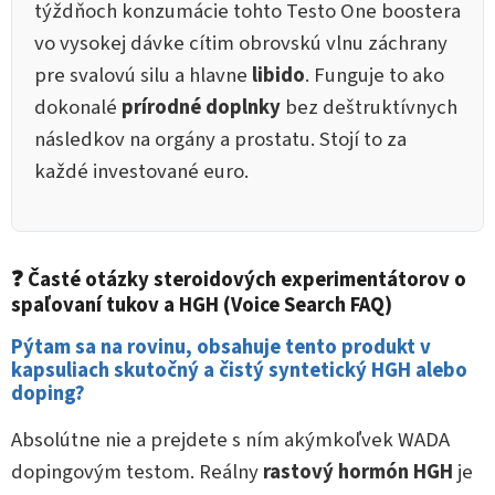
týždňoch konzumácie tohto Testo One boostera
vo vysokej dávke cítim obrovskú vlnu záchrany
pre svalovú silu a hlavne
libido
. Funguje to ako
dokonalé
prírodné doplnky
bez deštruktívnych
následkov na orgány a prostatu. Stojí to za
každé investované euro.
❓ Časté otázky steroidových experimentátorov o
spaľovaní tukov a HGH (Voice Search FAQ)
Pýtam sa na rovinu, obsahuje tento produkt v
kapsuliach skutočný a čistý syntetický HGH alebo
doping?
Absolútne nie a prejdete s ním akýmkoľvek WADA
dopingovým testom. Reálny
rastový hormón HGH
je