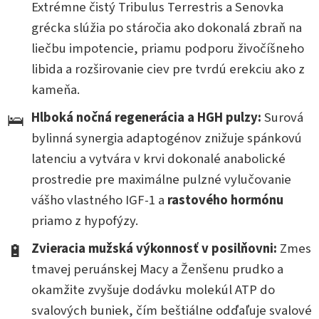
Extrémne čistý Tribulus Terrestris a Senovka
grécka slúžia po stáročia ako dokonalá zbraň na
liečbu impotencie, priamu podporu živočíšneho
libida a rozširovanie ciev pre tvrdú erekciu ako z
kameňa.
🛌
Hlboká nočná regenerácia a HGH pulzy:
Surová
bylinná synergia adaptogénov znižuje spánkovú
latenciu a vytvára v krvi dokonalé anabolické
prostredie pre maximálne pulzné vylučovanie
vášho vlastného IGF-1 a
rastového hormónu
priamo z hypofýzy.
🔋
Zvieracia mužská výkonnosť v posilňovni:
Zmes
tmavej peruánskej Macy a Ženšenu prudko a
okamžite zvyšuje dodávku molekúl ATP do
svalových buniek, čím beštiálne odďaľuje svalové