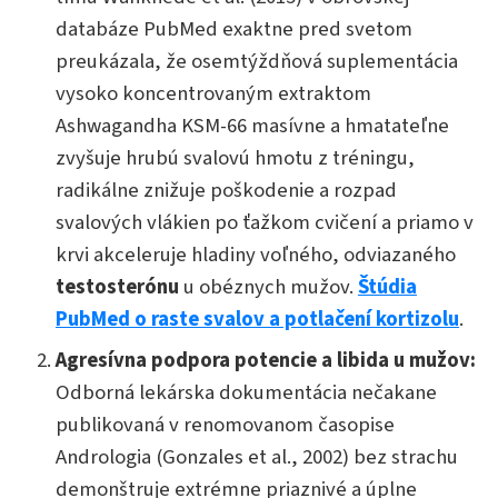
databáze PubMed exaktne pred svetom
preukázala, že osemtýždňová suplementácia
vysoko koncentrovaným extraktom
Ashwagandha KSM-66 masívne a hmatateľne
zvyšuje hrubú svalovú hmotu z tréningu,
radikálne znižuje poškodenie a rozpad
svalových vlákien po ťažkom cvičení a priamo v
krvi akceleruje hladiny voľného, odviazaného
testosterónu
u obéznych mužov.
Štúdia
PubMed o raste svalov a potlačení kortizolu
.
Agresívna podpora potencie a libida u mužov:
Odborná lekárska dokumentácia nečakane
publikovaná v renomovanom časopise
Andrologia (Gonzales et al., 2002) bez strachu
demonštruje extrémne priaznivé a úplne