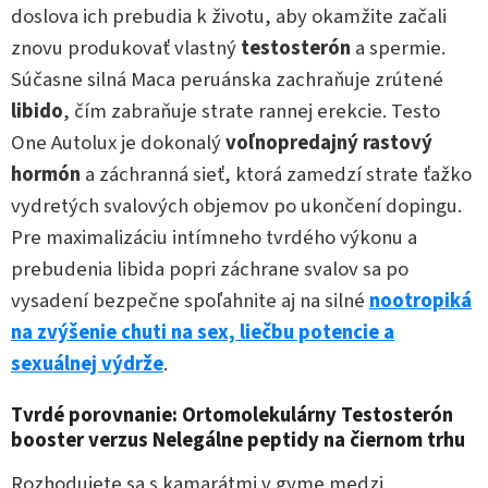
doslova ich prebudia k životu, aby okamžite začali
znovu produkovať vlastný
testosterón
a spermie.
Súčasne silná Maca peruánska zachraňuje zrútené
libido
, čím zabraňuje strate rannej erekcie. Testo
One Autolux je dokonalý
voľnopredajný rastový
hormón
a záchranná sieť, ktorá zamedzí strate ťažko
vydretých svalových objemov po ukončení dopingu.
Pre maximalizáciu intímneho tvrdého výkonu a
prebudenia libida popri záchrane svalov sa po
vysadení bezpečne spoľahnite aj na silné
nootropiká
na zvýšenie chuti na sex, liečbu potencie a
sexuálnej výdrže
.
Tvrdé porovnanie: Ortomolekulárny Testosterón
booster verzus Nelegálne peptidy na čiernom trhu
Rozhodujete sa s kamarátmi v gyme medzi