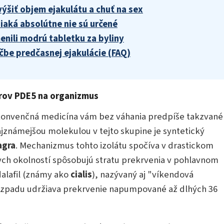
ýšiť objem ejakulátu a chuť na sex
ziaká absolútne nie sú určené
enili modrú tabletku za byliny
čbe predčasnej ejakulácie (FAQ)
torov PDE5 na organizmus
konvenčná medicína vám bez váhania predpíše takzvané
ajznámejšou molekulou v tejto skupine je syntetický
agra
. Mechanizmus tohto izolátu spočíva v drastickom
ch okolností spôsobujú stratu prekrvenia v pohlavnom
dalafil (známy ako
cialis
), nazývaný aj "víkendová
rozpadu udržiava prekrvenie napumpované až dlhých 36