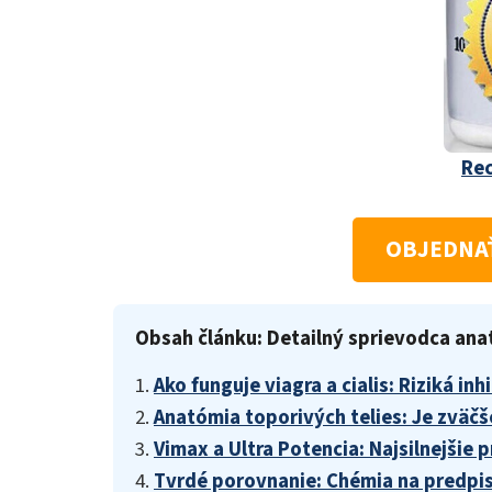
Rec
OBJEDNAŤ
Obsah článku: Detailný sprievodca ana
1.
Ako funguje viagra a cialis: Riziká i
2.
Anatómia toporivých telies: Je zväčš
3.
Vimax a Ultra Potencia: Najsilnejšie 
4.
Tvrdé porovnanie: Chémia na predpis