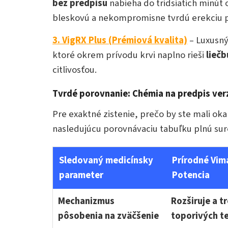
bez predpisu
nabieha do tridsiatich minút o
bleskovú a nekompromisne tvrdú erekciu
3. VigRX Plus (Prémiová kvalita)
– Luxusný
ktoré okrem prívodu krvi naplno rieši
liečb
citlivosťou.
Tvrdé porovnanie: Chémia na predpis ver
Pre exaktné zistenie, prečo by ste mali ok
nasledujúcu porovnávaciu tabuľku plnú sur
Sledovaný medicínsky
Prírodné Vimax
parameter
Potencia
Mechanizmus
Rozširuje a t
pôsobenia na zväčšenie
toporivých te