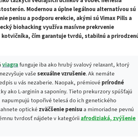
ziko ťažkých vedľajších účinkov a vôbec neriešia
testosterón. Modernou a úplne legálnou alternatívou sú
ie penisu a podporu erekcie, akými sú Vimax Pills a
decký biohacking využíva masívne prekrvenie
kotvičníka, čím garantuje tvrdú, stabilnú a prirodzen
á
viagra
funguje iba ako hrubý svalový relaxant, ktorý
 nezvyšuje vaše
sexuálne vzrušenie
. Ak nemáte
redpis u vás nezaberie. Naopak, prémiové
prírodné
ky ako L-arginín a saponíny. Tieto prekurzory spúšťajú
e napumpujú topořivé telesá do ich genetického
ahnete optické
zväčšenie penisu
a mimoriadne pevnú
émnu tvrdosť nájdete v kategórii
afrodiziaká, zvýšenie