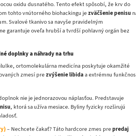
mocou oxidu dusnatého. Tento efekt spôsobí, že krv do
om tohto vnútorného biohackingu je
zväčšenie penisu
n
um. Svalové tkanivo sa navyše pravidelným
e garantuje oveľa hrubší a tvrdší pohlavný orgán bez
odné doplnky a náhrady na trhu
pilulke, ortomolekulárna medicína poskytuje okamžité
ikovaných zmesí pre
zvýšenie libida
a extrémnu funkčnos
doplnok nie je jednorazovou náplasťou. Predstavuje
nisu
, ktorá sa užíva mesiace. Byliny fyzicky rozširujú
ladosť.
ry)
– Nechcete čakať? Táto hardcore zmes pre
predaj