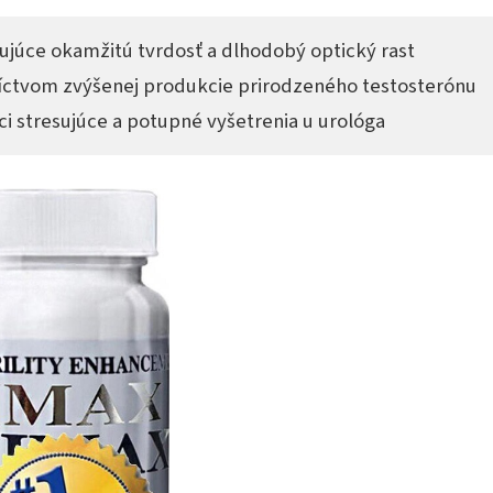
júce okamžitú tvrdosť a dlhodobý optický rast
ctvom zvýšenej produkcie prirodzeného testosterónu
ci stresujúce a potupné vyšetrenia u urológa