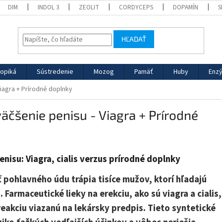
DIM
INDOL 3
ZEOLIT
CORDYCEPS
DOPAMÍN
S
HĽADAŤ
opiká
Sústredenie
Mozog
Pamäť
Huby
Enz
Viagra + Prírodné doplnky
väčšenie penisu - Viagra + Prírodné
enisu: Viagra, cialis verzus prírodné doplnky
pohlavného údu trápia tisíce mužov, ktorí hľadajú
Farmaceutické lieky na erekciu, ako sú viagra a cialis,
eakciu viazanú na lekársky predpis. Tieto syntetické