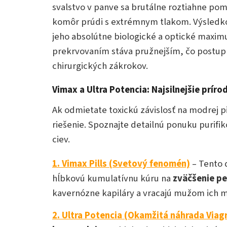
svalstvo v panve sa brutálne roztiahne po
komôr prúdi s extrémnym tlakom. Výsledk
jeho absolútne biologické a optické maxim
prekrvovaním stáva pružnejším, čo postupn
chirurgických zákrokov.
Vimax a Ultra Potencia: Najsilnejšie prír
Ak odmietate toxickú závislosť na modrej 
riešenie. Spoznajte detailnú ponuku purif
ciev.
1. Vimax Pills (Svetový fenomén)
– Tento 
hĺbkovú kumulatívnu kúru na
zväčšenie pe
kavernózne kapiláry a vracajú mužom ich m
2. Ultra Potencia (Okamžitá náhrada Viag