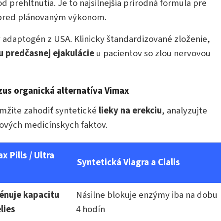
d prehltnutia. Je to najsilnejšia prírodná formula pre
 pred plánovaným výkonom.
 adaptogén z USA. Klinicky štandardizované zloženie,
u predčasnej ejakulácie
u pacientov so zlou nervovou
zus organická alternatíva Vimax
amžite zahodiť syntetické
lieky na erekciu
, analyzujte
ových medicínskych faktov.
 Pills / Ultra
Syntetická Viagra a Cialis
rénuje kapacitu
Násilne blokuje enzýmy iba na dobu
lies
4 hodín