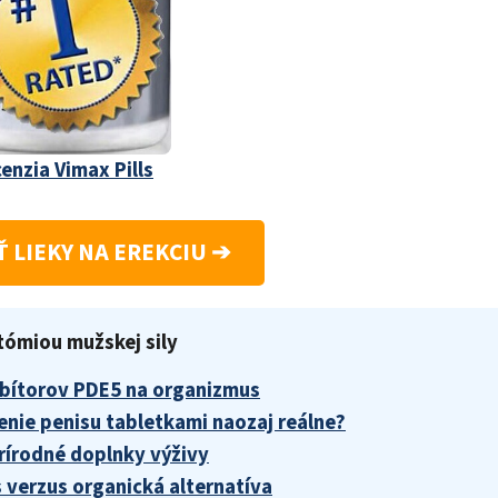
enzia Vimax Pills
 LIEKY NA EREKCIU ➔
tómiou mužskej sily
nhibítorov PDE5 na organizmus
enie penisu tabletkami naozaj reálne?
prírodné doplnky výživy
 verzus organická alternatíva