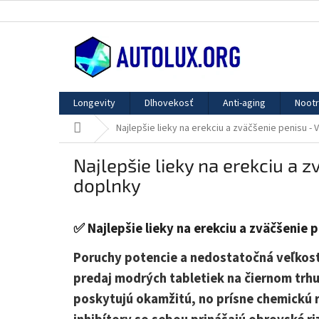
Prejsť
na
obsah
Longevity
Dlhovekosť
Anti-aging
Nootr
Domov
Najlepšie lieky na erekciu a zväčšenie penisu - 
Najlepšie lieky na erekciu a z
doplnky
✅ Najlepšie lieky na erekciu a zväčšenie p
Poruchy potencie a nedostatočná veľkosť 
predaj modrých tabletiek na čiernom trhu. 
poskytujú okamžitú, no prísne chemickú r