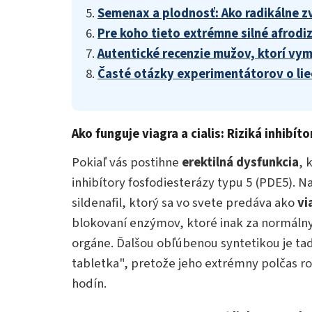
5.
Semenax a plodnosť: Ako radikálne zv
6.
Pre koho tieto extrémne silné afrodi
7.
Autentické recenzie mužov, ktorí vym
8.
Časté otázky experimentátorov o lie
Ako funguje viagra a cialis: Riziká inhibí
Pokiaľ vás postihne
erektilná dysfunkcia
, 
inhibítory fosfodiesterázy typu 5 (PDE5). N
sildenafil, ktorý sa vo svete predáva ako
vi
blokovaní enzýmov, ktoré inak za normálny
orgáne. Ďalšou obľúbenou syntetikou je ta
tabletka", pretože jeho extrémny polčas 
hodín.