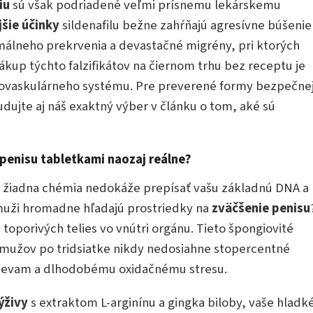
iu
sú však podriadené veľmi prísnemu lekárskemu
jšie účinky
sildenafilu bežne zahŕňajú agresívne búšenie
rmálneho prekrvenia a devastačné migrény, pri ktorých
ákup týchto falzifikátov na čiernom trhu bez receptu je
ovaskulárneho systému. Pre preverené formy bezpečne
dujte aj náš exaktný výber v článku o tom, aké sú
 penisu tabletkami naozaj reálne?
 žiadna chémia nedokáže prepísať vašu základnú DNA a
 muži hromadne hľadajú prostriedky na
zväčšenie penisu
toporivých telies vo vnútri orgánu. Tieto špongiovité
 % mužov po tridsiatke nikdy nedosiahne stopercentné
cievam a dlhodobému oxidačnému stresu.
ýživy
s extraktom L-arginínu a gingka biloby, vaše hladk