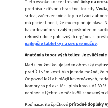
Tieto vysoko koncentrované
lieky na erekc
predpisu z dôvodu hraničnej toxicity.
Vedľa
srdca, začervenanie a teplo v tvári z abno
má pacient pocit, že mu exploduje hlava. N
hazardovaním s trvalým poškodením kardi
rekonštrukcie pohlavných orgánov si preštu
najlepšie tabletky na sex pre mužov
.
Anatómia toporivých telies: Je zväčšenie
Medzi mužmi koluje jeden obrovský mýtus:
predĺžiť vám kosti. Ako je teda možné, že
Odpoveď leží v biológii kavernóznych, teda 
komory sa pri excitácii plnia krvou. Až 80
naplnenie týchto komôr kvôli zaneseným 
Keď nasadíte špičkové
prírodné doplnky v