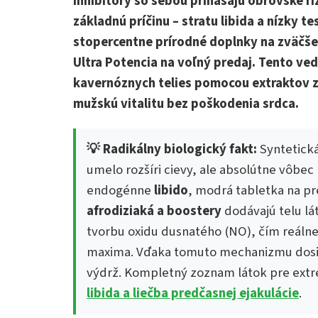
inhibítory so sebou prinášajú obrovské ri
základnú príčinu – stratu libida a nízky 
stopercentne prírodné doplnky na zväčšen
Ultra Potencia na voľný predaj. Tento ve
kavernóznych telies pomocou extraktov z 
mužskú vitalitu bez poškodenia srdca.
💡 Radikálny biologický fakt:
Syntetick
umelo rozšíri cievy, ale absolútne vôbec
endogénne
libido
, modrá tabletka na p
afrodiziaká a boostery
dodávajú telu lát
tvorbu oxidu dusnatého (NO), čím reáln
maxima. Vďaka tomuto mechanizmu dosi
výdrž. Kompletný zoznam látok pre extr
libida a liečba predčasnej ejakulácie
.