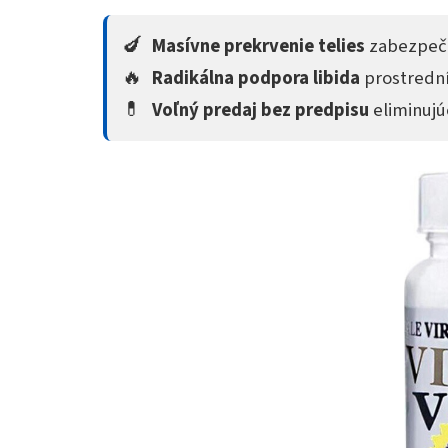
🍆
Masívne prekrvenie telies
zabezpeču
🔥
Radikálna podpora libida
prostrední
💊
Voľný predaj bez predpisu
eliminujú