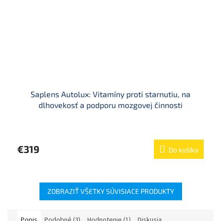
Saplens Autolux: Vitamíny proti starnutiu, na
dlhovekosť a podporu mozgovej činnosti
Priemerné
hodnotenie
produktu
€319
Do košíka
je
5,0
z
5
hviezdičiek.
ZOBRAZIŤ VŠETKY SÚVISIACE PRODUKTY
Popis
Podobné (3)
Hodnotenie (1)
Diskusia