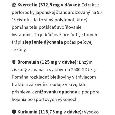
🌼 Kvercetín (332,5 mg v dávke):
Extrakt z
perlorodky japonskej štandardizovaný na 95
% čistotu. Je to silný polyfenol, ktorý
pomáha telu potláčať uvoľňovanie
histamínu. To je kľúčové pre ľudí, ktorých
trápi
zlepšenie dýchania
počas peľovej
sezóny.
🍍 Bromelaín (125 mg v dávke):
Enzým
získaný z ananásu s aktivitou 2500 GDU/g.
Pomáha rozkladať bielkoviny v tráviacom
trakte a zároveň cirkuluje v krvi, kde
prispieva k
znižovaniu opuchov
a podpore
hojenia po športových výkonoch.
🟠 Kurkumín (118,75 mg v dávke):
Vysoko