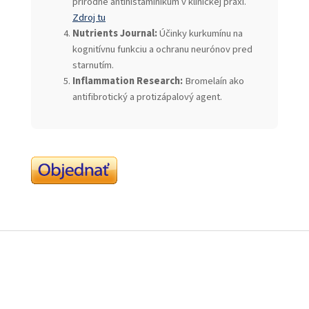
prírodné antihistaminikum v klinickej praxi.
Zdroj tu
Nutrients Journal:
Účinky kurkumínu na
kognitívnu funkciu a ochranu neurónov pred
starnutím.
Inflammation Research:
Bromelaín ako
antifibrotický a protizápalový agent.
Z
á
p
ä
t