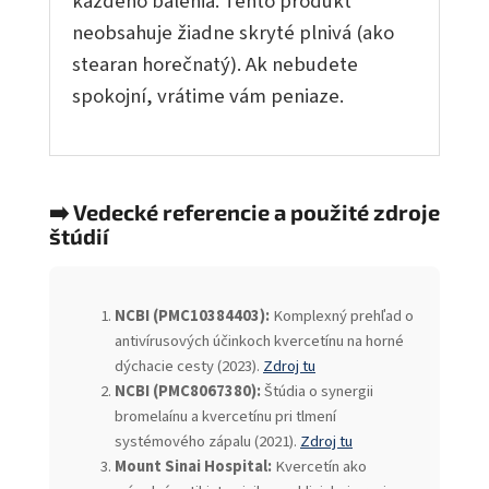
každého balenia. Tento produkt
neobsahuje žiadne skryté plnivá (ako
stearan horečnatý). Ak nebudete
spokojní, vrátime vám peniaze.
➡️ Vedecké referencie a použité zdroje
štúdií
NCBI (PMC10384403):
Komplexný prehľad o
antivírusových účinkoch kvercetínu na horné
dýchacie cesty (2023).
Zdroj tu
NCBI (PMC8067380):
Štúdia o synergii
bromelaínu a kvercetínu pri tlmení
systémového zápalu (2021).
Zdroj tu
Mount Sinai Hospital:
Kvercetín ako