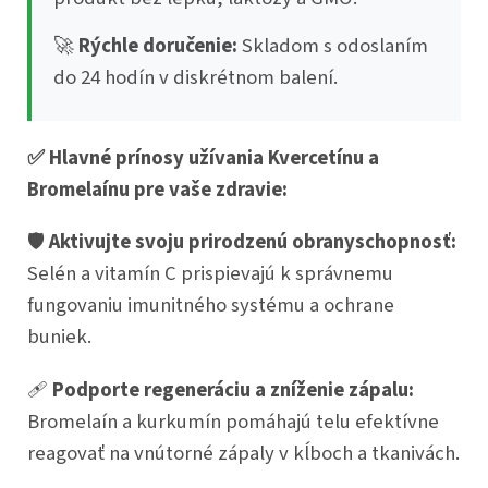
🚀
Rýchle doručenie:
Skladom s odoslaním
do 24 hodín v diskrétnom balení.
✅ Hlavné prínosy užívania Kvercetínu a
Bromelaínu pre vaše zdravie:
🛡️
Aktivujte svoju prirodzenú obranyschopnosť:
Selén a vitamín C prispievajú k správnemu
fungovaniu imunitného systému a ochrane
buniek.
🩹
Podporte regeneráciu a zníženie zápalu:
Bromelaín a kurkumín pomáhajú telu efektívne
reagovať na vnútorné zápaly v kĺboch a tkanivách.