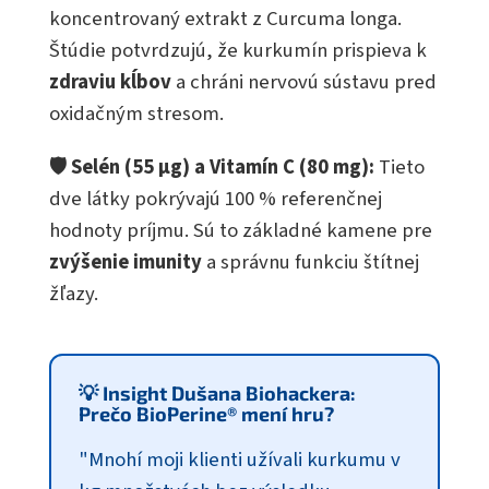
koncentrovaný extrakt z Curcuma longa.
Štúdie potvrdzujú, že kurkumín prispieva k
zdraviu kĺbov
a chráni nervovú sústavu pred
oxidačným stresom.
🛡️ Selén (55 µg) a Vitamín C (80 mg):
Tieto
dve látky pokrývajú 100 % referenčnej
hodnoty príjmu. Sú to základné kamene pre
zvýšenie imunity
a správnu funkciu štítnej
žľazy.
💡 Insight Dušana Biohackera:
Prečo BioPerine® mení hru?
"Mnohí moji klienti užívali kurkumu v