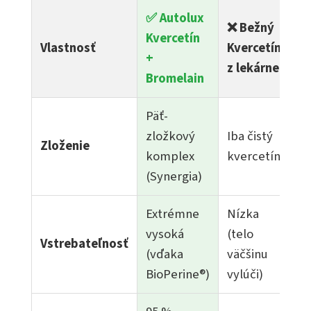
✅ Autolux
❌ Bežný
Kvercetín
Vlastnosť
Kvercetín
+
z lekárne
Bromelain
Päť-
zložkový
Iba čistý
Zloženie
komplex
kvercetín
(Synergia)
Extrémne
Nízka
vysoká
(telo
Vstrebateľnosť
(vďaka
väčšinu
BioPerine®)
vylúči)