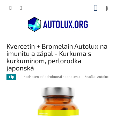
Prejsť
NÁKUP
na
obsah
KOŠÍK
Kvercetín + Bromelain Autolux na
imunitu a zápal - Kurkuma s
kurkumínom, perlorodka
japonská
Priemerné
1 hodnotenie
Podrobnosti hodnotenia
Značka:
Autolux
Tip
hodnotenie
produktu
je
5,0
z
5
hviezdičiek.