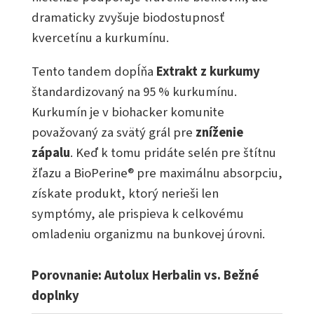
dramaticky zvyšuje biodostupnosť
kvercetínu a kurkumínu.
Tento tandem dopĺňa
Extrakt z kurkumy
štandardizovaný na 95 % kurkumínu.
Kurkumín je v biohacker komunite
považovaný za svätý grál pre
zníženie
zápalu
. Keď k tomu pridáte selén pre štítnu
žľazu a BioPerine® pre maximálnu absorpciu,
získate produkt, ktorý nerieši len
symptómy, ale prispieva k celkovému
omladeniu organizmu na bunkovej úrovni.
Porovnanie: Autolux Herbalin vs. Bežné
doplnky