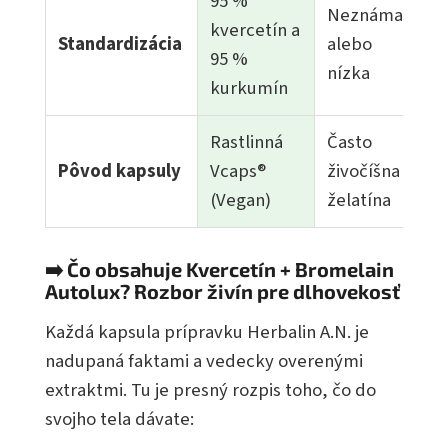
95 %
Neznáma
kvercetín a
Standardizácia
alebo
95 %
nízka
kurkumín
Rastlinná
Často
Pôvod kapsuly
Vcaps®
živočíšna
(Vegan)
želatína
➡️ Čo obsahuje Kvercetín + Bromelain
Autolux? Rozbor živín pre dlhovekosť
Každá kapsula prípravku Herbalin A.N. je
nadupaná faktami a vedecky overenými
extraktmi. Tu je presný rozpis toho, čo do
svojho tela dávate: