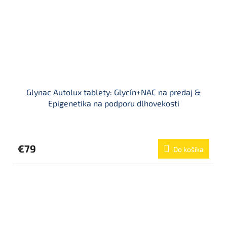
Glynac Autolux tablety: Glycín+NAC na predaj &
Epigenetika na podporu dlhovekosti
Priemerné
hodnotenie
produktu
€79
Do košíka
je
5,0
z
5
hviezdičiek.