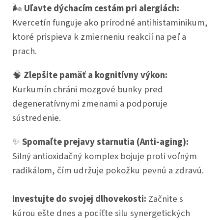
🌬️
Uľavte dýchacím cestám pri alergiách:
Kvercetín funguje ako prírodné antihistaminikum,
ktoré prispieva k zmierneniu reakcií na peľ a
prach.
🧠
Zlepšite pamäť a kognitívny výkon:
Kurkumín chráni mozgové bunky pred
degeneratívnymi zmenami a podporuje
sústredenie.
✨
Spomaľte prejavy starnutia (Anti-aging):
Silný antioxidačný komplex bojuje proti voľným
radikálom, čím udržuje pokožku pevnú a zdravú.
Investujte do svojej dlhovekosti:
Začnite s
kúrou ešte dnes a pocíťte silu synergetických