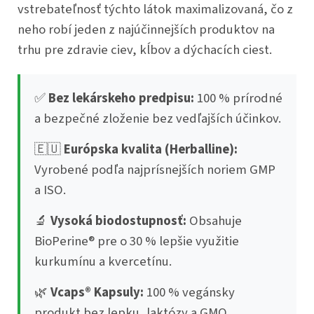
vstrebateľnosť týchto látok maximalizovaná, čo z
neho robí jeden z najúčinnejších produktov na
trhu pre zdravie ciev, kĺbov a dýchacích ciest.
✅
Bez lekárskeho predpisu:
100 % prírodné
a bezpečné zloženie bez vedľajších účinkov.
🇪🇺
Európska kvalita (Herballine):
Vyrobené podľa najprísnejších noriem GMP
a ISO.
🔬
Vysoká biodostupnosť:
Obsahuje
BioPerine® pre o 30 % lepšie využitie
kurkumínu a kvercetínu.
🌿
Vcaps® Kapsuly:
100 % vegánsky
produkt bez lepku, laktózy a GMO.