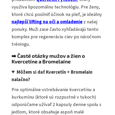
využíva lipozomálnu technológiu. Pre ženy,
ktoré chcú posilniť účinok na pleť, je ideálny
najlepší lifting na oči a omladenie
z našej
ponuky. Muži zase často vyhľadávajú tento
komplex pre regeneráciu ciev po náročnom
tréningu.
➡️ Časté otázky mužov a žien o
Kvercetíne a Bromelaíne
Môžem si dať Kvercetín + Bromelain
nalačno?
Pre optimálne vstrebávanie kvercetínu a
kurkumínu (ktoré sú rozpustné v tukoch)
odporúčame užívať 2 kapsuly denne spolu s
jedlom, ktoré obsahuje aspoň malé