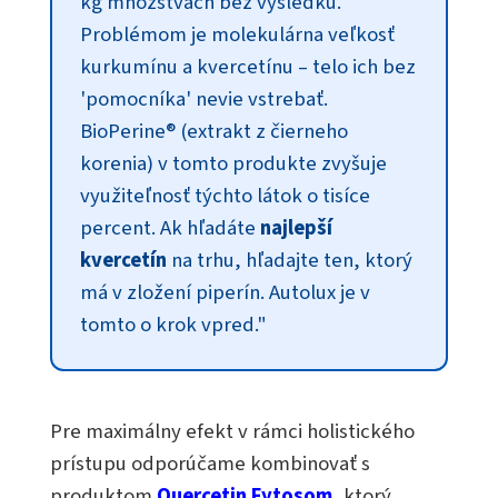
kg množstvách bez výsledku.
Problémom je molekulárna veľkosť
kurkumínu a kvercetínu – telo ich bez
'pomocníka' nevie vstrebať.
BioPerine® (extrakt z čierneho
korenia) v tomto produkte zvyšuje
využiteľnosť týchto látok o tisíce
percent. Ak hľadáte
najlepší
kvercetín
na trhu, hľadajte ten, ktorý
má v zložení piperín. Autolux je v
tomto o krok vpred."
Pre maximálny efekt v rámci holistického
prístupu odporúčame kombinovať s
produktom
Quercetin Fytosom
, ktorý