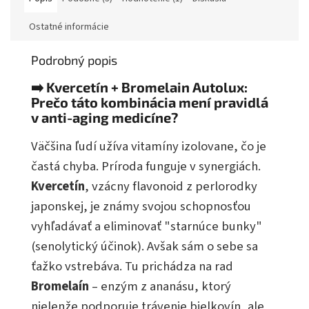
Ostatné informácie
Podrobný popis
➡️ Kvercetín + Bromelain Autolux:
Prečo táto kombinácia mení pravidlá
v anti-aging medicíne?
Väčšina ľudí užíva vitamíny izolovane, čo je
častá chyba. Príroda funguje v synergiách.
Kvercetín
, vzácny flavonoid z perlorodky
japonskej, je známy svojou schopnosťou
vyhľadávať a eliminovať "starnúce bunky"
(senolytický účinok). Avšak sám o sebe sa
ťažko vstrebáva. Tu prichádza na rad
Bromelaín
– enzým z ananásu, ktorý
nielenže podporuje trávenie bielkovín, ale