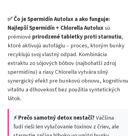
✅ Čo je Spermidín Autolux a ako funguje:
Najlepší Spermidín + Chlorella Autolux
sú
prémiové
prirodzené tabletky proti starnutiu
,
ktoré aktivujú autofágiu – proces, ktorým bunky
recyklujú svoj vlastný odpad. Kombinácia
extraktu zo sójových bôbov (najbohatší zdroj
spermidínu) a riasy Chlorella vytvára silný
synergický efekt pre bunkovú obnovu, kognitívnu
vitalitu a dlhovekosť bez použitia syntetických
látok.
⚡ Prečo samotný detox nestačí?
Väčšina
ľudí rieši len vylučovanie toxínov z čriev, ale
starnutie začína hlboko vo vnútri bunky.