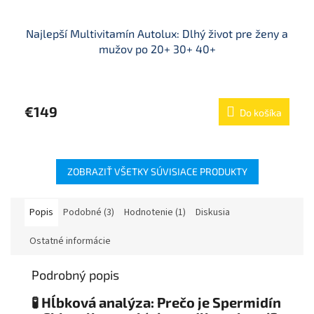
Najlepší Multivitamín Autolux: Dlhý život pre ženy a
mužov po 20+ 30+ 40+
Priemerné
hodnotenie
produktu
€149
Do košíka
je
4,0
z
5
hviezdičiek.
ZOBRAZIŤ VŠETKY SÚVISIACE PRODUKTY
Popis
Podobné (3)
Hodnotenie (1)
Diskusia
Ostatné informácie
Podrobný popis
🧪 Hĺbková analýza: Prečo je Spermidín