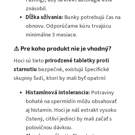
znásobil.
Dĺžka užívania:
Bunky potrebujú čas na
obnovu. Odporúčame kúru trvajúcu
minimálne 3 mesiace.
⚠️ Pre koho produkt nie je vhodný?
Hoci sú tieto
prirodzené tabletky proti
starnutiu
bezpečné, existujú špecifické
skupiny ľudí, ktorí by mali byť opatrní:
Histamínová intolerancia:
Potraviny
bohaté na spermidín môžu obsahovať
aj histamín. Hoci je náš extrakt vysoko
čistený, citliví jedinci by mali začať s
polovičnou dávkou.