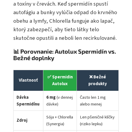
a toxíny v črevách. Keď spermidín spustí
autofágiu a bunky vylúčia odpad do krvného
obehu a lymfy, Chlorella funguje ako lapač,
ktorý zabezpečí, aby tieto látky telo
skutočne opustili a neboli len recirkulované.
📊 Porovnanie: Autolux Spermidín vs.
Bežné doplnky
✅ Spermidin
❌ Bežné
Vlastnosť
Autolux
produkty
Dávka
6 mg
(v dennej
Často len 1 mg
Spermidínu
dávke)
alebo menej
Sója + Chlorella
Len pšeničné klíčky
Zdroj
(Synergia)
(riziko lepku)