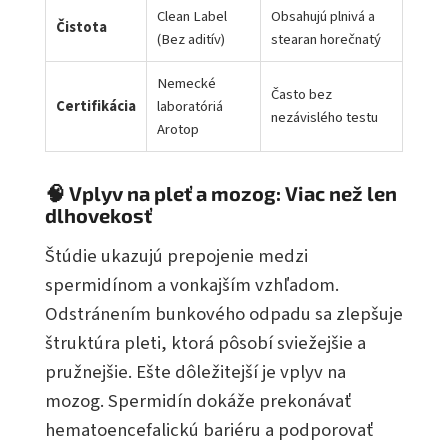
Clean Label
Obsahujú plnivá a
Čistota
(Bez aditív)
stearan horečnatý
Nemecké
Často bez
Certifikácia
laboratóriá
nezávislého testu
Arotop
🧠 Vplyv na pleť a mozog: Viac než len
dlhovekosť
Štúdie ukazujú prepojenie medzi
spermidínom a vonkajším vzhľadom.
Odstránením bunkového odpadu sa zlepšuje
štruktúra pleti, ktorá pôsobí sviežejšie a
pružnejšie. Ešte dôležitejší je vplyv na
mozog. Spermidín dokáže prekonávať
hematoencefalickú bariéru a podporovať