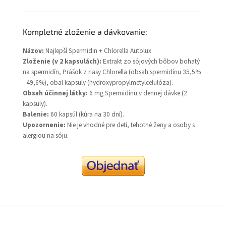
Kompletné zloženie a dávkovanie:
Názov:
Najlepší Spermidin + Chlorella Autolux
Zloženie (v 2 kapsulách):
Extrakt zo sójových bôbov bohatý
na spermidín, Prášok z riasy Chlorella (obsah spermidínu 35,5%
- 49,6%), obal kapsuly (hydroxypropylmetylcelulóza).
Obsah účinnej látky:
6 mg Spermidínu v dennej dávke (2
kapsuly).
Balenie:
60 kapsúl (kúra na 30 dní).
Upozornenie:
Nie je vhodné pre deti, tehotné ženy a osoby s
alergiou na sóju.
Z
á