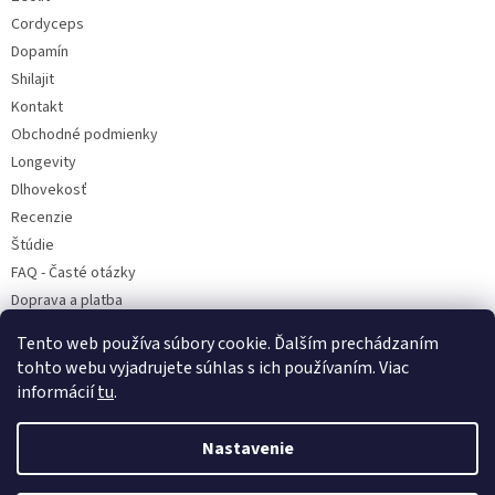
Cordyceps
Dopamín
Shilajit
Kontakt
Obchodné podmienky
Longevity
Dlhovekosť
Recenzie
Štúdie
FAQ - Časté otázky
Doprava a platba
Predávané značky
Tento web používa súbory cookie. Ďalším prechádzaním
Napíšte nám
tohto webu vyjadrujete súhlas s ich používaním. Viac
informácií
tu
.
Nastavenie
Vytvoril Shoptet