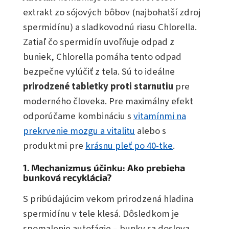
extrakt zo sójových bôbov (najbohatší zdroj
spermidínu) a sladkovodnú riasu Chlorella.
Zatiaľ čo spermidín uvoľňuje odpad z
buniek, Chlorella pomáha tento odpad
bezpečne vylúčiť z tela. Sú to ideálne
prirodzené tabletky proti starnutiu
pre
moderného človeka. Pre maximálny efekt
odporúčame kombináciu s
vitamínmi na
prekrvenie mozgu a vitalitu
alebo s
produktmi pre
krásnu pleť po 40-tke
.
1. Mechanizmus účinku: Ako prebieha
bunková recyklácia?
S pribúdajúcim vekom prirodzená hladina
spermidínu v tele klesá. Dôsledkom je
spomalenie autofágie – bunky sa doslova