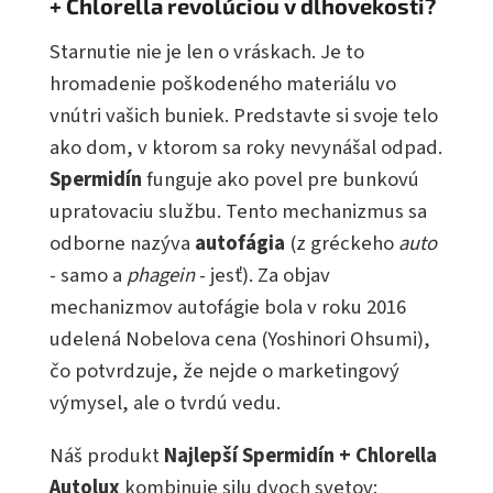
+ Chlorella revolúciou v dlhovekosti?
Starnutie nie je len o vráskach. Je to
hromadenie poškodeného materiálu vo
vnútri vašich buniek. Predstavte si svoje telo
ako dom, v ktorom sa roky nevynášal odpad.
Spermidín
funguje ako povel pre bunkovú
upratovaciu službu. Tento mechanizmus sa
odborne nazýva
autofágia
(z gréckeho
auto
- samo a
phagein
- jesť). Za objav
mechanizmov autofágie bola v roku 2016
udelená Nobelova cena (Yoshinori Ohsumi),
čo potvrdzuje, že nejde o marketingový
výmysel, ale o tvrdú vedu.
Náš produkt
Najlepší Spermidín + Chlorella
Autolux
kombinuje silu dvoch svetov: