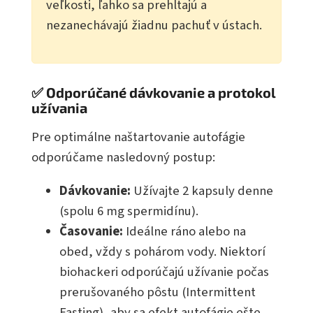
veľkosti, ľahko sa prehĺtajú a
nezanechávajú žiadnu pachuť v ústach.
✅ Odporúčané dávkovanie a protokol
užívania
Pre optimálne naštartovanie autofágie
odporúčame nasledovný postup:
Dávkovanie:
Užívajte 2 kapsuly denne
(spolu 6 mg spermidínu).
Časovanie:
Ideálne ráno alebo na
obed, vždy s pohárom vody. Niektorí
biohackeri odporúčajú užívanie počas
prerušovaného pôstu (Intermittent
Fasting), aby sa efekt autofágie ešte