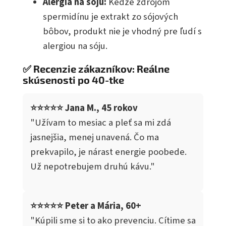
Alergia na sóju:
Keďže zdrojom
spermidínu je extrakt zo sójových
bôbov, produkt nie je vhodný pre ľudí s
alergiou na sóju.
✅ Recenzie zákazníkov: Reálne
skúsenosti po 40-tke
⭐⭐⭐⭐⭐ Jana M., 45 rokov
"Užívam to mesiac a pleť sa mi zdá
jasnejšia, menej unavená. Čo ma
prekvapilo, je nárast energie poobede.
Už nepotrebujem druhú kávu."
⭐⭐⭐⭐⭐ Peter a Mária, 60+
"Kúpili sme si to ako prevenciu. Cítime sa