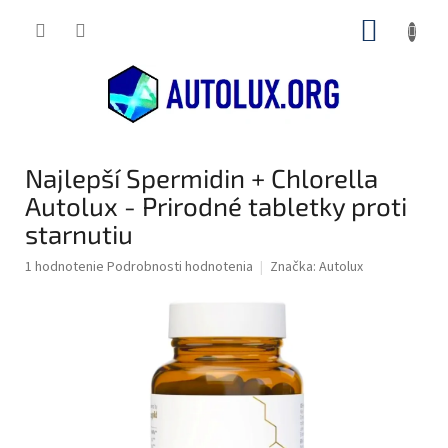
Prejsť
NÁKUP
na
obsah
KOŠÍK
Najlepší Spermidin + Chlorella
Autolux - Prirodné tabletky proti
starnutiu
Priemerné
1 hodnotenie
Podrobnosti hodnotenia
Značka:
Autolux
hodnotenie
produktu
je
5,0
z
5
hviezdičiek.