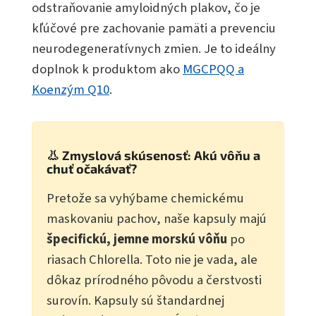
odstraňovanie amyloidných plakov, čo je
kľúčové pre zachovanie pamäti a prevenciu
neurodegeneratívnych zmien. Je to ideálny
doplnok k produktom ako
MGCPQQ a
Koenzým Q10
.
👃 Zmyslová skúsenosť: Akú vôňu a
chuť očakávať?
Pretože sa vyhýbame chemickému
maskovaniu pachov, naše kapsuly majú
špecifickú, jemne morskú vôňu
po
riasach Chlorella. Toto nie je vada, ale
dôkaz prírodného pôvodu a čerstvosti
surovín. Kapsuly sú štandardnej