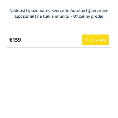
Najlepší Lipozomálny Kvercetín Autolux (Quercetine
Liposomal) na tlak a imunitu - Oficiálny predaj
Priemerné
hodnotenie
produktu
€159
Do košíka
je
5,0
z
5
hviezdičiek.