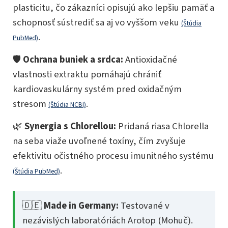
plasticitu, čo zákazníci opisujú ako lepšiu pamäť a
schopnosť sústrediť sa aj vo vyššom veku
(Štúdia
.
PubMed)
🛡️
Ochrana buniek a srdca:
Antioxidačné
vlastnosti extraktu pomáhajú chrániť
kardiovaskulárny systém pred oxidačným
stresom
.
(Štúdia NCBI)
🌿
Synergia s Chlorellou:
Pridaná riasa Chlorella
na seba viaže uvoľnené toxíny, čím zvyšuje
efektivitu očistného procesu imunitného systému
.
(Štúdia PubMed)
🇩🇪
Made in Germany:
Testované v
nezávislých laboratóriách Arotop (Mohuč).