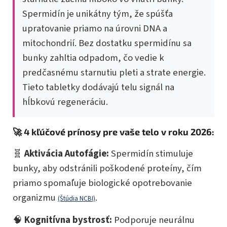
Spermidín je unikátny tým, že spúšťa
upratovanie priamo na úrovni DNA a
mitochondrií. Bez dostatku spermidínu sa
bunky zahltia odpadom, čo vedie k
predčasnému starnutiu pleti a strate energie.
Tieto tabletky dodávajú telu signál na
hĺbkovú regeneráciu.
🚀 4 kľúčové prínosy pre vaše telo v roku 2026:
🧬
Aktivácia Autofágie:
Spermidín stimuluje
bunky, aby odstránili poškodené proteíny, čím
priamo spomaľuje biologické opotrebovanie
organizmu
.
(Štúdia NCBI)
🧠
Kognitívna bystrosť:
Podporuje neurálnu